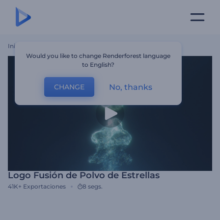
Inicio
Plantillas
Logo Fusión De Polvo De Estrellas
Would you like to change Renderforest language
to English?
No, thanks
CHANGE
Logo Fusión de Polvo de Estrellas
41K+
Exportaciones
8 segs.