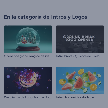
En la categoría de
Intros y Logos
O
pener de globo mágico de nieve de navidad
Intro Breve - Quiebre de Suelo
D
espliegue de Logo Formas Radiantes
Intro de comida saludable