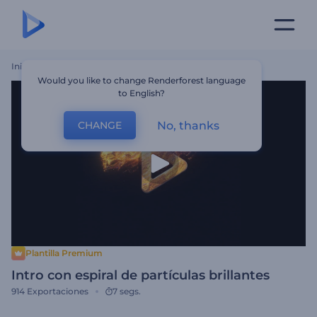
Inicio
Plantillas
Intro Con Espiral De Partículas Brillantes
Would you like to change Renderforest language
to English?
No, thanks
CHANGE
Plantilla Premium
Intro con espiral de partículas brillantes
914
Exportaciones
7 segs.