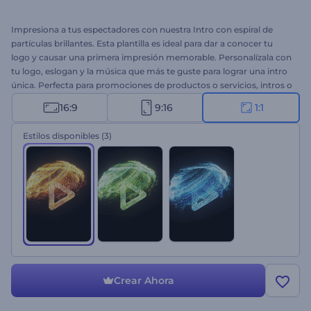
Impresiona a tus espectadores con nuestra Intro con espiral de
partículas brillantes. Esta plantilla es ideal para dar a conocer tu
logo y causar una primera impresión memorable. Personalízala con
tu logo, eslogan y la música que más te guste para lograr una intro
única. Perfecta para promociones de productos o servicios, intros o
outros de canales, aperturas de presentaciones, comerciales de
16:9
9:16
1:1
televisión y mucho más. ¡Crea ahora y haz que tu marca se
destaque!
Estilos disponibles
(3)
Crear Ahora