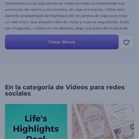
Impresiona a tus seguidores en redes sociales compartiendo tus
aventuras de verano y momentos de viaje al instante. Utiliza esta
plantilla prediseñada de flashback de recuerdos de viaje para crear
un reel único que atraerá miles de vistas y nuevos seguidores. Sube
tus imágenes y videos en los diseños, elige una pista de música de
fondo, para que tu reel esté listo en segundos y en alta calidad.
¡Comienza a crear ahora y observa cómo crecen tu Instagram o
Crear Ahora
Facebook!
En la categoría de
Videos para redes
sociales