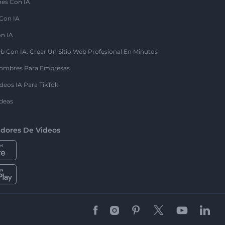
nes Con IA
 Con IA
on IA
b Con IA: Crear Un Sitio Web Profesional En Minutos
ombres Para Empresas
deos IA Para TikTok
deas
dores De Videos