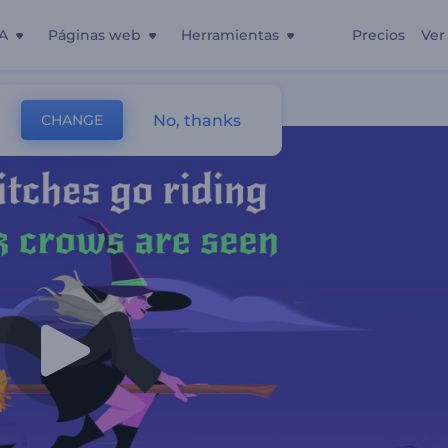
A
Páginas web
Herramientas
Precios
Ver
No, thanks
CHANGE