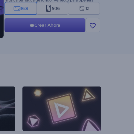
música temática de fondo. Perfecto para openers
de festividades, saludos en video, promociones o
16:9
9:16
1:1
invitaciones de eventos espeluznantes y muchos
otros proyectos. Entonces, ¿por qué esperar? ¡Crea
tu video embrujado hoy y deja una impresión
Crear Ahora
duradera en tu audiencia!