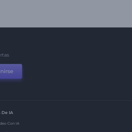
ertas
nirse
 De IA
deo Con IA