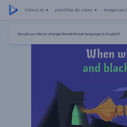
Videos IA
plantillas de video
Imágenes I
Inicio
Plantillas
Opener De Halloween Embrujado
Would you like to change Renderforest language to English?