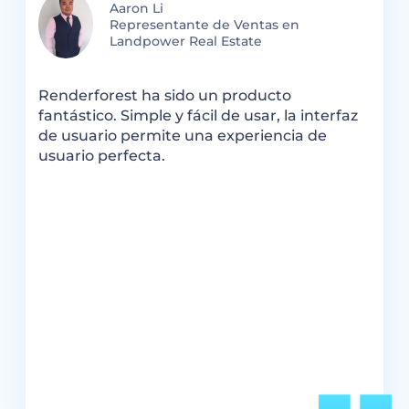
Aaron Li
Representante de Ventas en
Landpower Real Estate
N
Renderforest ha sido un producto
f
s
fantástico. Simple y fácil de usar, la interfaz
y
de usuario permite una experiencia de
L
o
usuario perfecta.
s
c
p
p
d
e
ar