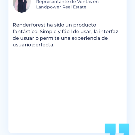
Representante de Ventas en
Landpower Real Estate
R
Renderforest ha sido un producto
s
m
fantástico. Simple y fácil de usar, la interfaz
l
de usuario permite una experiencia de
o
h
usuario perfecta.
i
R
e
v
e
t
c
ar