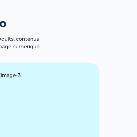
go
oduits, contenus
chage numérique.