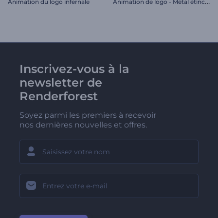
A
nimation de logo - Métal étincelant
Animation du logo infernale
Inscrivez-vous à la
newsletter de
Renderforest
Soyez parmi les premiers à recevoir
nos dernières nouvelles et offres.