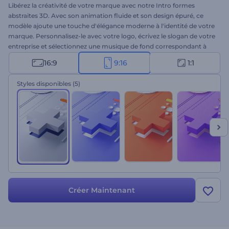
Libérez la créativité de votre marque avec notre Intro formes
abstraites 3D. Avec son animation fluide et son design épuré, ce
modèle ajoute une touche d'élégance moderne à l'identité de votre
marque. Personnalisez-le avec votre logo, écrivez le slogan de votre
entreprise et sélectionnez une musique de fond correspondant à
l'ambiance de votre marque. Qu'il s'agisse de lancer un nouveau
16:9
9:16
1:1
produit ou de redorer l'image de votre marque, ce modèle est le
choix idéal pour un dévoilement de logo mémorable. Créez dès
Styles disponibles
(5)
maintenant et préparez le terrain pour le succès de votre marque !
Créer Maintenant