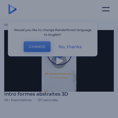
Accueil
Modèles
Intro Formes Abstraites 3D
Would you like to change Renderforest language
to English?
No, thanks
CHANGE
Intro formes abstraites 3D
5K+
Exportations
7 secondes