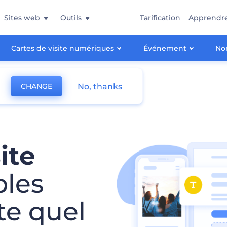
Sites web
Outils
Tarification
Apprendr
Cartes de visite numériques
Événement
Non
No, thanks
CHANGE
ite
bles
te quel