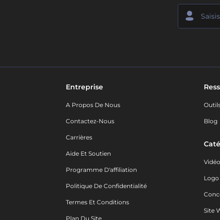
Entreprise
Ress
A Propos De Nous
Outil
Contactez-Nous
Blog
Carrières
Caté
Aide Et Soutien
Vidé
Programme D'affiliation
Logo
Politique De Confidentialité
Conc
Termes Et Conditions
Site 
Plan Du Site