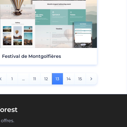
Festival de Montgolfières
1
...
11
12
13
14
15
orest
offres.