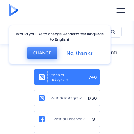
Tutti i design
Would you like to change Renderforest language
to English?
Preimpostazioni di dimensioni contenenti:
No, thanks
CHANGE
Instagram
Storia di
1740
Instagram
1730
Post di Instagram
91
Post di Facebook