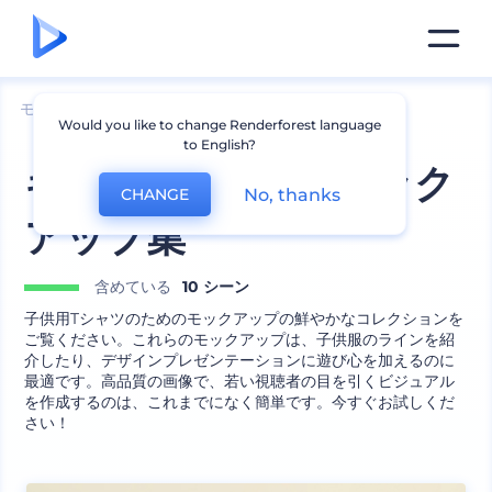
モックアップ
アパレル
Tシャツのモックアップ
Would you like to change Renderforest language
to English?
キッズTシャツのモック
No, thanks
CHANGE
アップ集
含めている
10 シーン
子供用Tシャツのためのモックアップの鮮やかなコレクションを
ご覧ください。これらのモックアップは、子供服のラインを紹
介したり、デザインプレゼンテーションに遊び心を加えるのに
最適です。高品質の画像で、若い視聴者の目を引くビジュアル
を作成するのは、これまでになく簡単です。今すぐお試しくだ
さい！