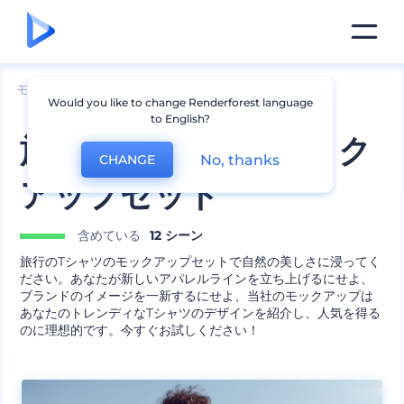
モックアップ
アパレル
Tシャツのモックアップ
Would you like to change Renderforest language
to English?
旅行のTシャツのモック
No, thanks
CHANGE
アップセット
含めている
12 シーン
旅行のTシャツのモックアップセットで自然の美しさに浸ってく
ださい。あなたが新しいアパレルラインを立ち上げるにせよ、
ブランドのイメージを一新するにせよ、当社のモックアップは
あなたのトレンディなTシャツのデザインを紹介し、人気を得る
のに理想的です。今すぐお試しください！