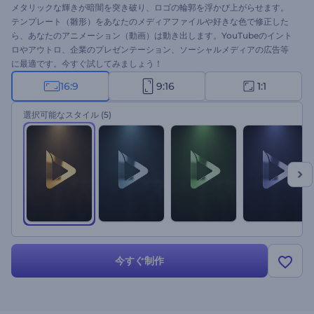
メタリックな輝きが暗闇を突き破り、ロゴの輪郭を浮かび上がらせます。
テンプレート（雛形）をあなたのメディアファイルや好きな色で修正した
ら、あなたのアニメーション（動画）は動き出します。YouTubeのイント
ロやアウトロ、企業のプレゼンテーション、ソーシャルメディアの広告等
に最適です。今すぐ試してみましょう！
16:9
9:16
1:1
選択可能なスタイル
(5)
今すぐ制作