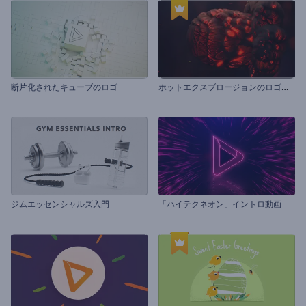
ホ
ットエクスブロージョンのロゴ動画
断片化されたキューブのロゴ
ジムエッセンシャルズ入門
「ハイテクネオン」イントロ動画