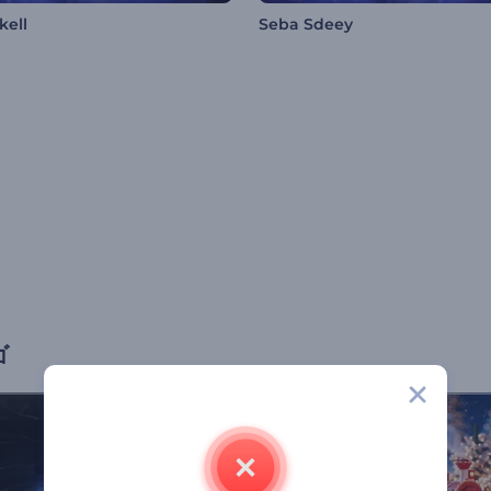
kell
Seba Sdeey
ゴ