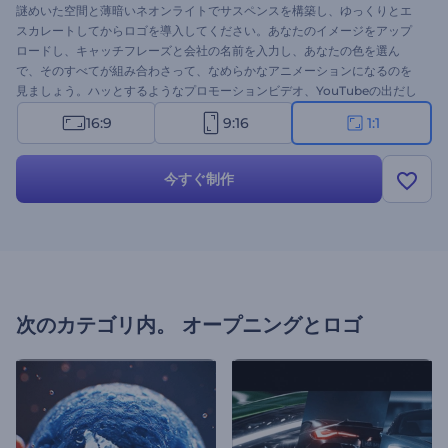
謎めいた空間と薄暗いネオンライトでサスペンスを構築し、ゆっくりとエ
スカレートしてからロゴを導入してください。あなたのイメージをアップ
ロードし、キャッチフレーズと会社の名前を入力し、あなたの色を選ん
で、そのすべてが組み合わさって、なめらかなアニメーションになるのを
見ましょう。ハッとするようなプロモーションビデオ、YouTubeの出だし
／エンディング、映画のスタート映像やその他にももっと作りましょう！
16:9
9:16
1:1
今すぐ制作
次のカテゴリ内。
オープニングとロゴ