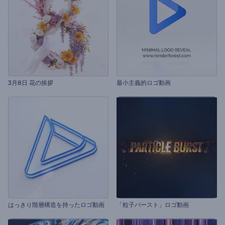
3月8日 花の挨拶
最小主義的ロゴ動画
はっきり階層構造を持ったロゴ動画
「粒子バースト」ロゴ動画