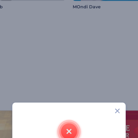
ab
MOndi Dave