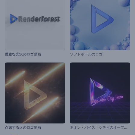
優雅な光沢のロゴ動画
ソフトボールのロゴ
ネ
オン・バイス・シティのオープニング動画
点滅する火のロゴ動画