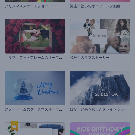
クリスマススライドショー
誕生日祝いのオープニング動画
「
ラブ」フォトフレームのオープニング
私たちのラブストーリー
ス
ノードームのクリスマスオープニング動画
ぼかし効果を加えたスライドショー