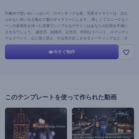
印象的で想い出いっぱいの「ロマンチックな夜」写真ギャラリーは、忘れ
られない想い出を集めて愛のギャラリーにします。 美しくてユニークなシ
ーンの多様性を持った清潔でシンプルなデザインはあなたの記憶を不滅に
させるでしょう。 誕生日、結婚式、記念日、特別なイベント、ロマンチッ
クなイベント、心に強く訴え、やる気を起こさせるミーティングなど、さ
まざまなイベントに最適です。素敵な画像を挿入し、テキストを引用し、
音楽を追加し、そして数分で素敵なプロジェクトを手に入れましょう。
今すぐ制作
このテンプレートを使って作られた動画