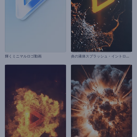
炎
の液体スプラッシュ・イントロ動画
輝くミニマルロゴ動画