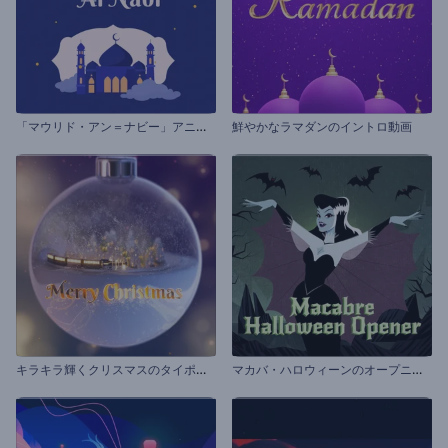
「
マウリド・アン＝ナビー」アニメーション
鮮やかなラマダンのイントロ動画
キ
ラキラ輝くクリスマスのタイポグラフィ
マ
カバ・ハロウィーンのオープニング動画