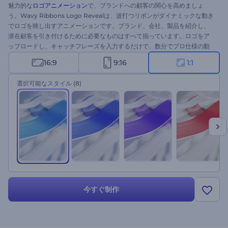
魅力的な
ロゴアニメーション
で、ブランドへの顧客の関心を高めましょ
う。Wavy Ribbons Logo Revealは、波打つリボンがダイナミックな動き
でロゴを映し出すアニメーションです。ブランド、会社、製品を紹介し、
潜在顧客を引き付けるために必要なものはすべて揃っています。ロゴをア
ップロードし、キャッチフレーズを入力するだけで、数分でプロ仕様の動
画オープナーが完成します。ブランドプロモーション、新会社プレゼンテ
16:9
9:16
1:1
ーション、製品紹介など、様々なプロジェクトに最適です。今すぐお試し
ください！
選択可能なスタイル
(8)
今すぐ制作