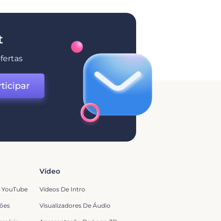
t
fertas
ticipar
Vídeo
o YouTube
Vídeos De Intro
ões
Visualizadores De Áudio