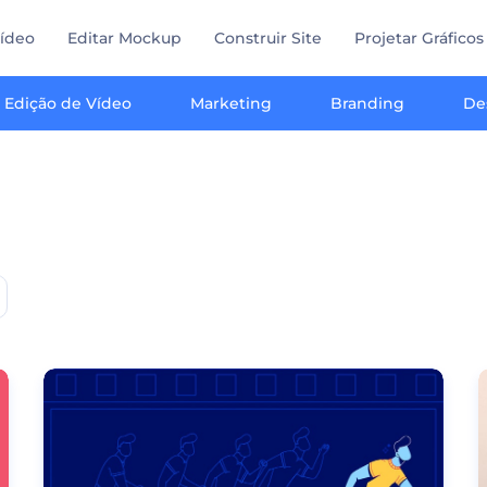
Vídeo
Editar Mockup
Construir Site
Projetar Gráficos
Edição de Vídeo
Marketing
Branding
De