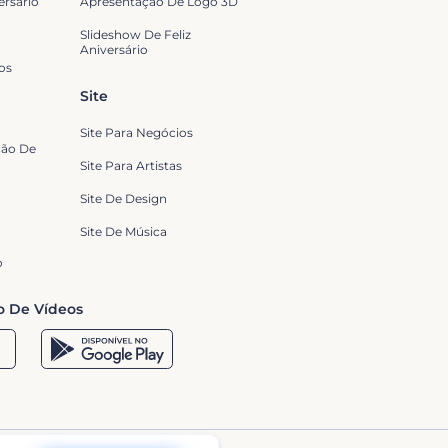
ersário
Apresentação De Logo 3D
Slideshow De Feliz
Aniversário
os
Site
Site Para Negócios
ão De
Site Para Artistas
Site De Design
Site De Música
o
o De Vídeos