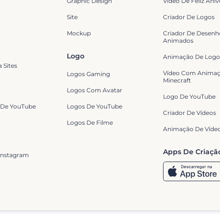
Graphic Design
Vídeo De Feliz Aniv
Site
Criador De Logos
g
Mockup
Criador De Desenh
Animados
Logo
Animação De Logo
 Sites
Vídeo Com Animaç
Logos Gaming
Minecraft
Logos Com Avatar
Logo De YouTube
 De YouTube
Logos De YouTube
Criador De Vídeos
Logos De Filme
Animação De Víde
Apps De Criaçã
Instagram