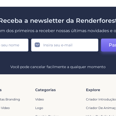
Receba a newsletter da Renderfores
um dos primeiros a receber nossas últimas novidades e o
Par
Você pode cancelar facilmente a qualquer momento
s
Categorias
Explore
tas Branding
Vídeo
Criador Introduçã
 Vídeo
Logo
Criador De Animaç