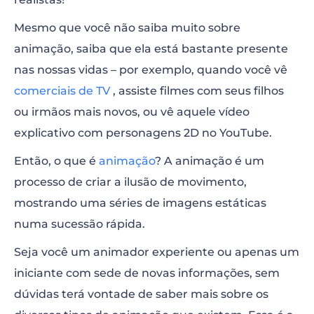
Animação Whiteboard
Mesmo que você não saiba muito sobre
Animação Rotoscopia
animação, saiba que ela está bastante presente
nas nossas vidas – por exemplo, quando você vê
Animação de Tipografia
comerciais de TV
, assiste filmes com seus filhos
Animação Stop Motion
ou irmãos mais novos, ou vê aquele vídeo
explicativo com personagens 2D no YouTube.
Animação Mecânica
Então, o que é
animação
? A animação é um
Audio-Animatronics
processo de criar a ilusão de movimento,
Animação de Recortes
mostrando uma séries de imagens estáticas
numa sucessão rápida.
Animação de Argila
Seja você um animador experiente ou apenas um
iniciante com sede de novas informações, sem
dúvidas terá vontade de saber mais sobre os