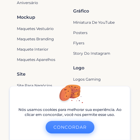
Aniversário
Gráfico
Mockup
Miniatura De YouTube
Maquetes Vestuário
Posters
Maquetes Branding
Flyers
Maquete Interior
Story Do Instagram
Maquetes Aparelhos
Logo
Site
Logos Gaming
Site Para Negócios
Logos Com Avatar
Site Para Artistas
Logos De YouTube
Site De Design
Nós usamos cookies para melhorar sua experiência. Ao
Logos De Filme
clicar em concordar, você nos permite esse uso.
Site De Música
CONCORDAR
Apps De Criação De Vídeos