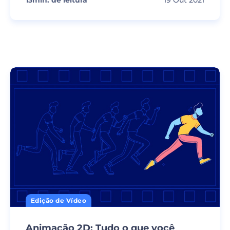
13
min. de leitura
19 Out 2021
Edição de Vídeo
Animação 2D: Tudo o que você