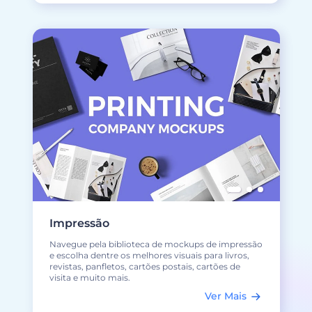
Impressão
Navegue pela biblioteca de mockups de impressão
e escolha dentre os melhores visuais para livros,
revistas, panfletos, cartões postais, cartões de
visita e muito mais.
Ver Mais