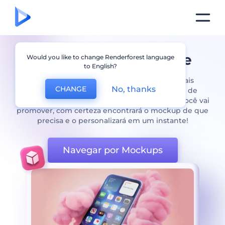
Mockup Gratis Online
Would you like to change Renderforest language
to English?
Tenha acesso aos modelos de mockups mais
No, thanks
CHANGE
fotorrealistas com a ajuda do nosso gerador de
mockups gratuito. Não importa qual produto você vai
promover, com certeza encontrará o mockup de que
precisa e o personalizará em um instante!
Navegar por Mockups