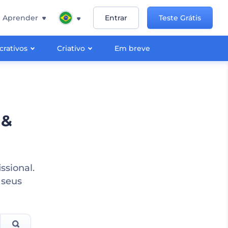
Aprender
Entrar
Teste Grátis
crativos
Criativo
Em breve
 &
sional.
 seus