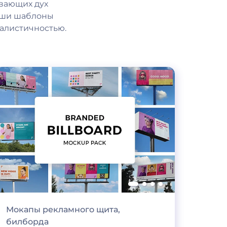
вающих дух
наши шаблоны
еалистичностью.
Мокапы рекламного щита,
билборда