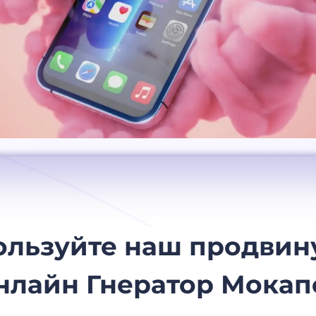
ользуйте наш продвин
нлайн Гнератор Мокап