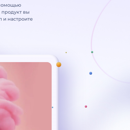
 помощью
й продукт вы
п и настроите