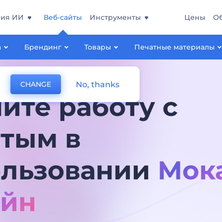
ния ИИ
Веб-сайты
Инструменты
Цены
О
а
Брендинг
Товары
Печатные материалы
No, thanks
CHANGE
ите работу с
тым в
ользовании
Мок
айн