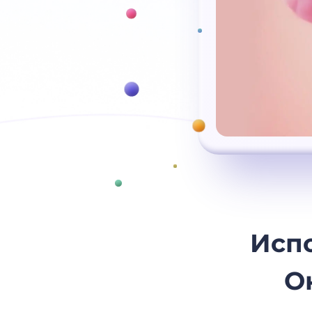
Исп
О