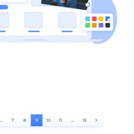
...
7
8
9
10
11
...
15