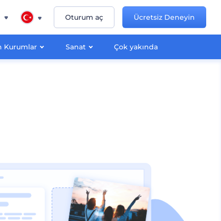
n
Oturum aç
Ücretsiz Deneyin
 Kurumlar
Sanat
Çok yakında