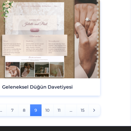
Geleneksel Düğün Davetiyesi
...
7
8
9
10
11
...
15