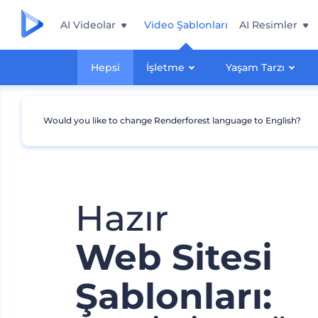
AI Videolar
Video Şablonları
AI Resimler
Hepsi
İşletme
Yaşam Tarzı
Would you like to change Renderforest language to English?
Hazır
Web Sitesi
Şablonları: