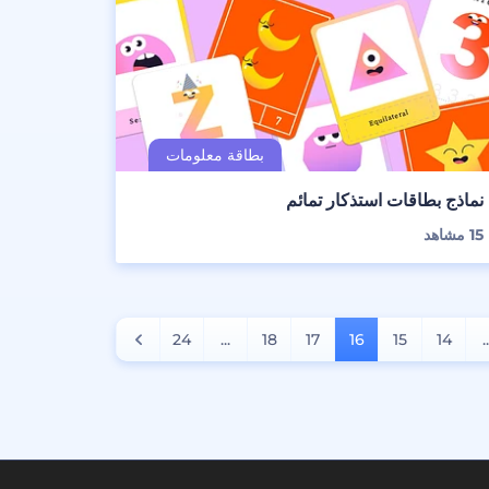
نماذج بطاقات استذكار تمائم
15
مشاهد
24
...
18
17
16
15
14
.