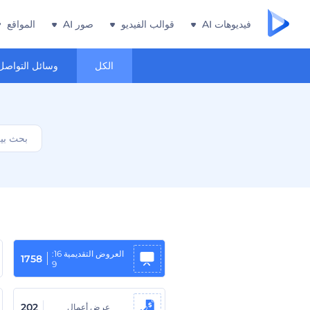
فيديوهات AI
قوالب الفيديو
صور AI
المواقع
الكل
وسائل التواصل
العروض التقديمية 16:
1758
9
202
عرض أعمال