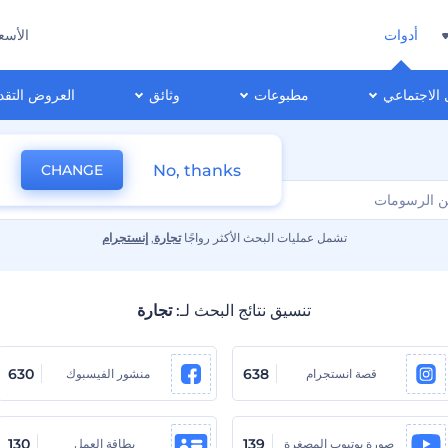
أدوات
الأسع
 الاجتماعي
مطبوعات
وثائق
العروض التقد
No, thanks
CHANGE
تشمل عمليات البحث الأكثر رواجًا
تجارة
,
إنستجرام
تنسيق نتائج البحث لـ:
تجارة
630
638
قصة انستجرام
منشور الفيسبوك
130
139
صورة يوتيوب المصغرة
بطاقة العمل