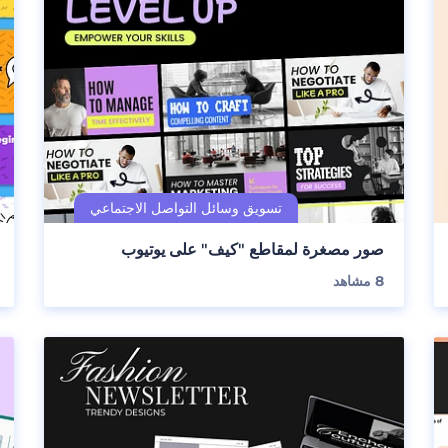
صور مصغرة لمقاطع "كيف" على يوتيوب
8
مشاهد