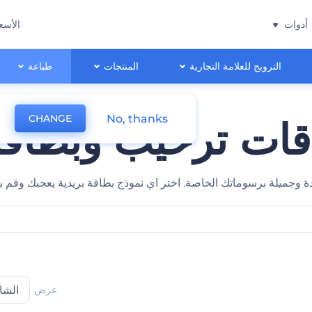
أدوات
الأسع
الترويج للعلامة التجارية
المنتجات
طباعة
No, thanks
CHANGE
قات ترحيب وبطاقا
دة وجميلة برسوماتك الخاصة. اختر اي نموذج بطاقة بريدية يعجبك و
عرض
الشا