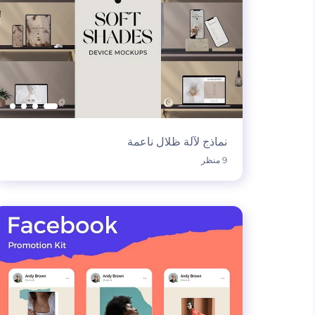
نماذج لآلة ظلال ناعمة
9 منظر