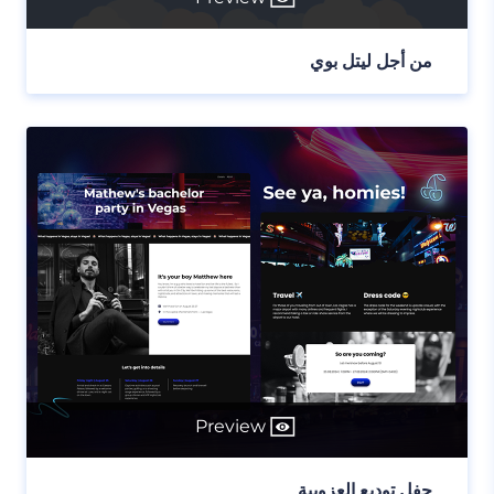
من أجل ليتل بوي
Preview
حفل توديع العزوبية