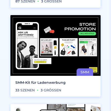
87
SZENEN
3
GRÖSSEN
SMM-Kit für Ladenwerbung
33
SZENEN
3
GRÖSSEN