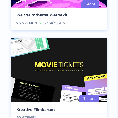
Weltraumthema Werbekit
75
SZENEN
3
GRÖSSEN
Kreative Filmkarten
20
SZENEN