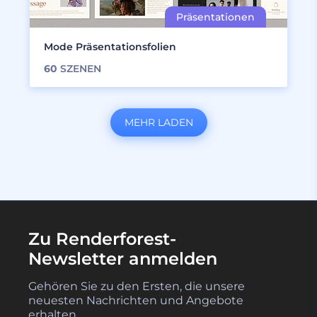
Mode Präsentationsfolien
60
SZENEN
MEHR LADEN
Zu Renderforest-
Newsletter anmelden
Gehören Sie zu den Ersten, die unsere
neuesten Nachrichten und Angebote
erhalten