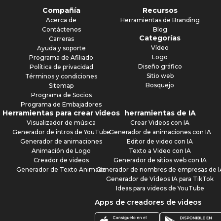
Compañía
Recursos
Acerca de
Herramientas de Branding
Contáctenos
Blog
Categorías
Carreras
Vídeo
Ayuda y soporte
Logo
Programa de Afiliado
Diseño gráfico
Política de privacidad
Sitio web
Términos y condiciones
Bosquejo
Sitemap
Programa de Socios
Programa de Embajadores
Herramientas para crear videos
herramientas de IA
Visualizador de música
Crear Videos con IA
Generador de intros de YouTube
Generador de animaciones con IA
Generador de animaciones
Editor de video con IA
Animación de Logo
Texto a Video con IA
Creador de videos
Generador de sitios web con IA
Generador de Texto Animado
Generador de nombres de empresas de I
Generador de Videos IA para TikTok
Ideas para videos de YouTube
Apps de creadores de videos