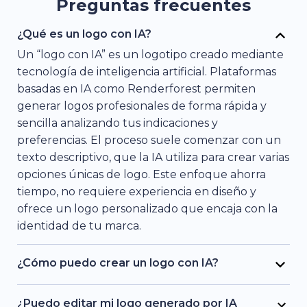
Preguntas frecuentes
¿Qué es un logo con IA?
Un “logo con IA” es un logotipo creado mediante
tecnología de inteligencia artificial. Plataformas
basadas en IA como Renderforest permiten
generar logos profesionales de forma rápida y
sencilla analizando tus indicaciones y
preferencias. El proceso suele comenzar con un
texto descriptivo, que la IA utiliza para crear varias
opciones únicas de logo. Este enfoque ahorra
tiempo, no requiere experiencia en diseño y
ofrece un logo personalizado que encaja con la
identidad de tu marca.
¿Cómo puedo crear un logo con IA?
¡Es muy fácil! Simplemente escribe la descripción
del logo que deseas y la IA te mostrará varias
¿Puedo editar mi logo generado por IA