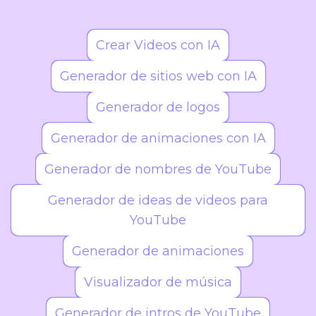
Infantil, Vaporwave, Arte Glitch, Cómics Retro,
Pixel Art, Arte Vectorial, Cubismo y Geométrico.
Siempre tendrás opciones frescas para explorar.
Crear Videos con IA
Generador de sitios web con IA
Generador de logos
Generador de animaciones con IA
Generador de nombres de YouTube
Generador de ideas de videos para
YouTube
Generador de animaciones
Visualizador de música
Generador de intros de YouTube