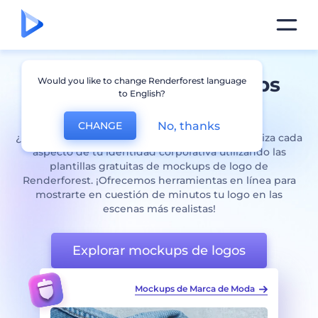
Generador de mockups
Would you like to change Renderforest language
to English?
para
Logo
No, thanks
CHANGE
¿Estás listo para que tu marca cobre vida? Visualiza cada
aspecto de tu identidad corporativa utilizando las
plantillas gratuitas de mockups de logo de
Renderforest. ¡Ofrecemos herramientas en línea para
mostrarte en cuestión de minutos tu logo en las
escenas más realistas!
Explorar mockups de logos
 de Moda
Set de Mockups de Letreros de Escaparates
Paquet