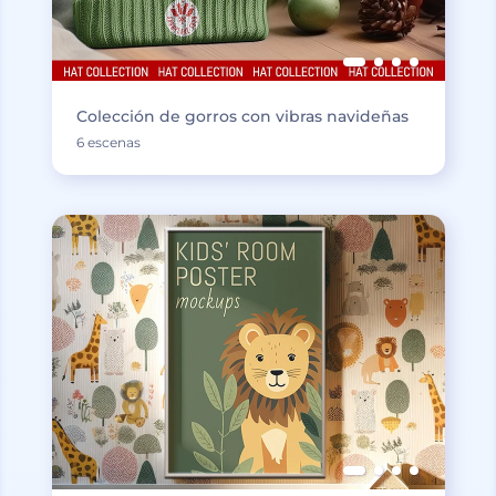
Colección de gorros con vibras navideñas
6 escenas