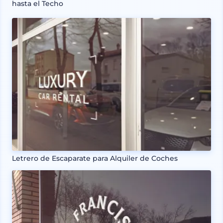
hasta el Techo
Letrero de Escaparate para Alquiler de Coches