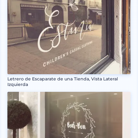
Letrero de Escaparate de una Tienda, Vista Lateral
Izquierda