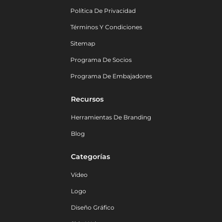
Política De Privacidad
Términos Y Condiciones
Sitemap
Programa De Socios
Programa De Embajadores
Recursos
Herramientas De Branding
Blog
Categorías
Vídeo
Logo
Diseño Gráfico