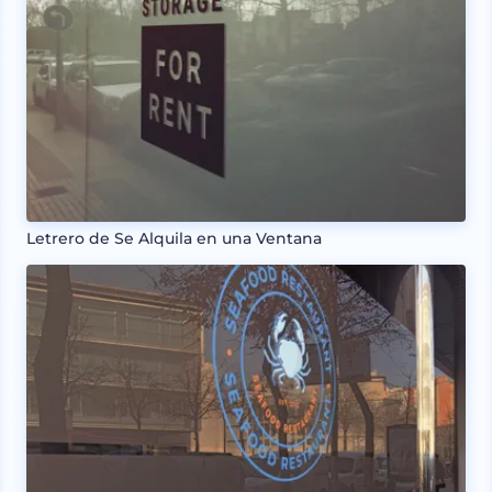
Letrero de Se Alquila en una Ventana