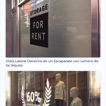
Vista Lateral Derecha de un Escaparate con Letrero de
Se Alquila