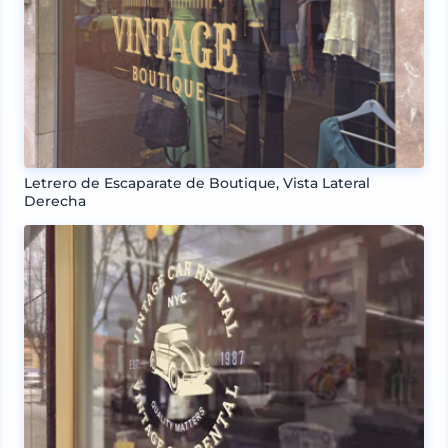
Letrero de Escaparate de Boutique, Vista Lateral
Derecha