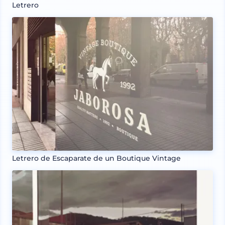
Letrero
Letrero de Escaparate de un Boutique Vintage