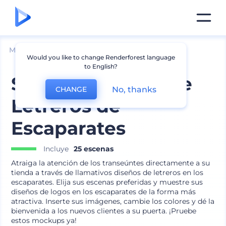
Mockups
Marca
Mockup de logo
Would you like to change Renderforest language
to English?
Set de Mockups de
No, thanks
CHANGE
Letreros de
Escaparates
Incluye
25 escenas
Atraiga la atención de los transeúntes directamente a su
tienda a través de llamativos diseños de letreros en los
escaparates. Elija sus escenas preferidas y muestre sus
diseños de logos en los escaparates de la forma más
atractiva. Inserte sus imágenes, cambie los colores y dé la
bienvenida a los nuevos clientes a su puerta. ¡Pruebe
estos mockups ya!