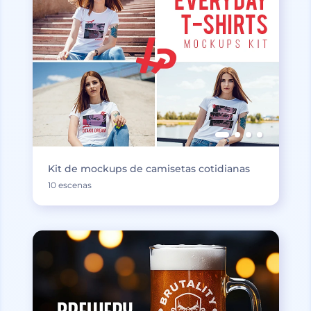
Kit de mockups de camisetas cotidianas
10 escenas