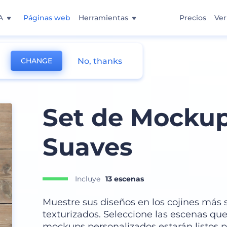
A
Páginas web
Herramientas
Precios
Ver
No, thanks
CHANGE
Set de Mockup
Suaves
Incluye
13 escenas
Muestre sus diseños en los cojines más
texturizados. Seleccione las escenas que
mockups personalizados estarán listos 