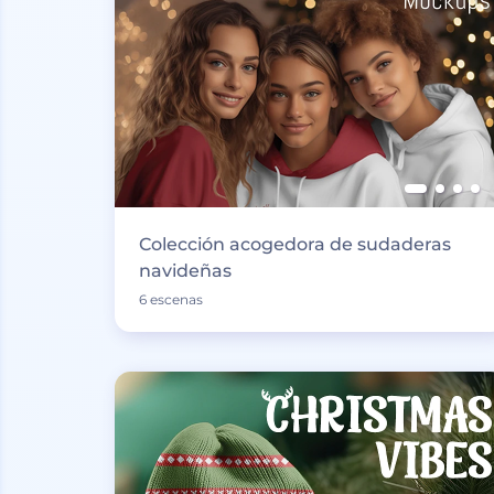
Colección acogedora de sudaderas
navideñas
6 escenas