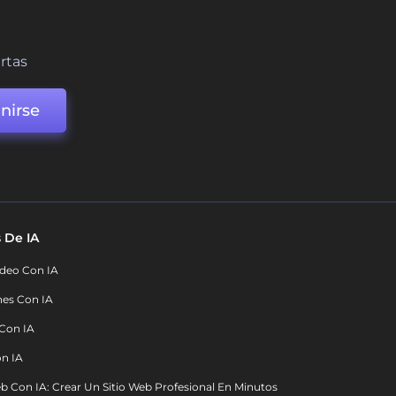
ertas
nirse
 De IA
deo Con IA
nes Con IA
 Con IA
on IA
b Con IA: Crear Un Sitio Web Profesional En Minutos