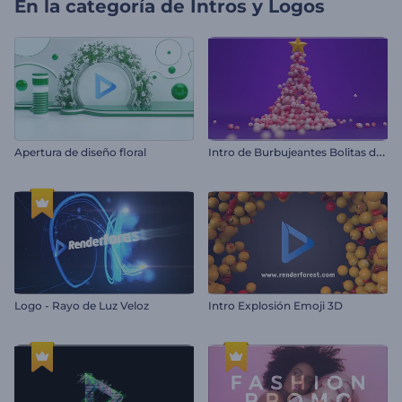
En la categoría de
Intros y Logos
I
ntro de Burbujeantes Bolitas de Navidad
Apertura de diseño floral
Logo - Rayo de Luz Veloz
Intro Explosión Emoji 3D