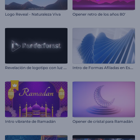
Logo Reveal - Naturaleza Viva
Opener retro de los años 80'
R
evelación de logotipo con luz suave
I
ntro de Formas Afiladas en Espiral
Intro vibrante de Ramadán
Opener de cristal para Ramadán