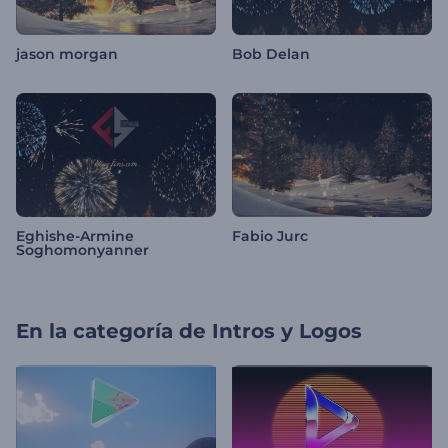
jason morgan
Bob Delan
Eghishe-Armine
Fabio Jurc
Soghomonyanner
En la categoría de
Intros y Logos