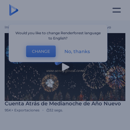
Inicio
Plantillas
Cuenta Atrás De Medianoche De Año Nuevo
Would you like to change Renderforest language
to English?
No, thanks
CHANGE
Cuenta Atrás de Medianoche de Año Nuevo
95K+
Exportaciones
32 segs.