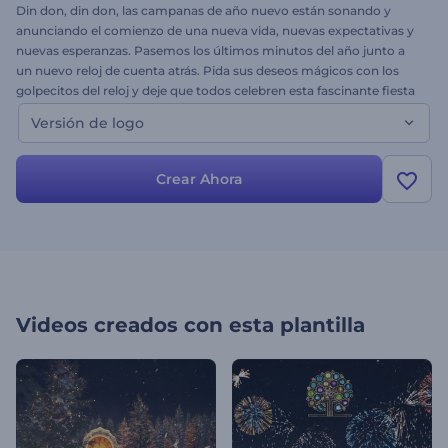
Din don, din don, las campanas de año nuevo están sonando y
anunciando el comienzo de una nueva vida, nuevas expectativas y
nuevas esperanzas. Pasemos los últimos minutos del año junto a
un nuevo reloj de cuenta atrás. Pida sus deseos mágicos con los
golpecitos del reloj y deje que todos celebren esta fascinante fiesta
con usted. Use esta plantilla para crear una perfecta promoción de
Versión de logo
Año Nuevo, un impresionante teaser, un tráiler de la fiesta de fin de
año, saludos de la compañía y mucho más. ¡Salud!
Crear Ahora
Videos creados con esta plantilla