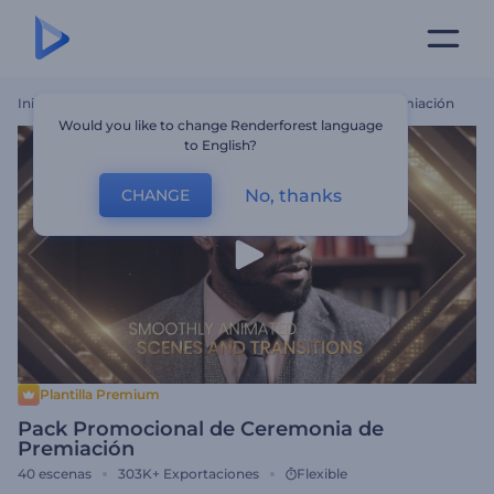
Inicio
Plantillas
Pack Promocional De Ceremonia De Premiación
Would you like to change Renderforest language
to English?
No, thanks
CHANGE
Plantilla Premium
Pack Promocional de Ceremonia de
Premiación
40
escenas
303K+
Exportaciones
Flexible