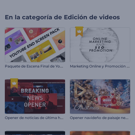
En la categoría de
Edición de videos
P
aquete de Escena Final de YouTube
M
arketing Online y Promoción SEO
O
pener de noticias de última hora
O
pener navideño de paisaje nevado