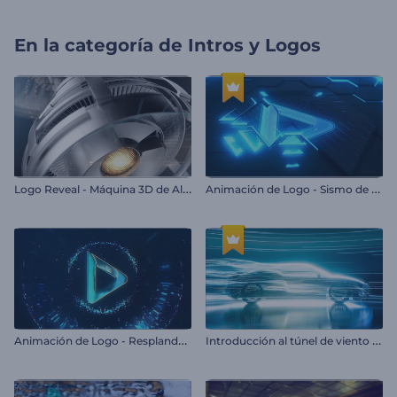
En la categoría de
Intros y Logos
L
ogo Reveal - Máquina 3D de Alta Tecnología
A
nimación de Logo - Sismo de Neón
A
nimación de Logo - Resplandor de Neón
I
ntroducción al túnel de viento automotriz