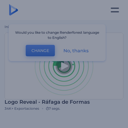
Inicio
Plantillas
Logo Reveal - Ráfaga De Formas
Would you like to change Renderforest language
to English?
No, thanks
CHANGE
Logo Reveal - Ráfaga de Formas
34K+
Exportaciones
7 segs.