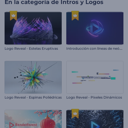
En la categoría de
Intros y Logos
I
ntroducción con líneas de neón giratorias
Logo Reveal - Estelas Eruptivas
Logo Reveal - Espinas Poliédricas
Logo Reveal - Píxeles Dinámicos