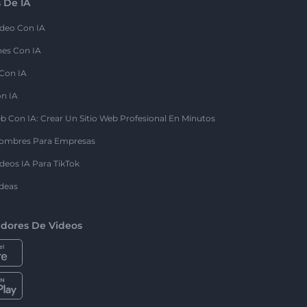
 De IA
deo Con IA
nes Con IA
 Con IA
on IA
b Con IA: Crear Un Sitio Web Profesional En Minutos
ombres Para Empresas
deos IA Para TikTok
deas
dores De Videos