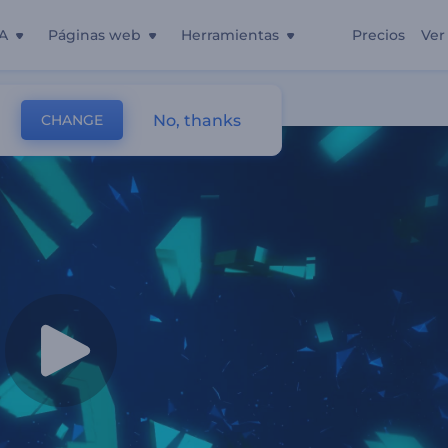
A
Páginas web
Herramientas
Precios
Ver
No, thanks
CHANGE