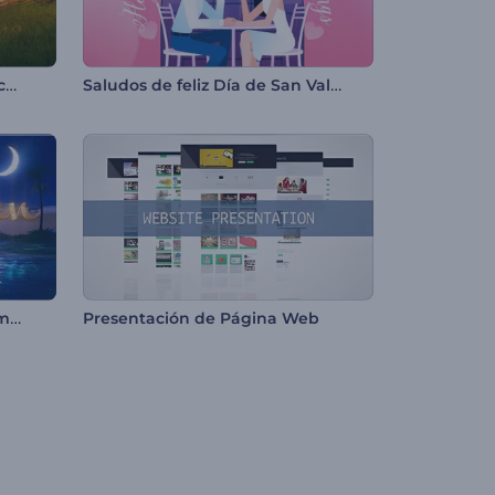
Aventuras del Conejo de Pascua
Saludos de feliz Día de San Valentín
Intro - Luna Creciente de Ramadán
Presentación de Página Web