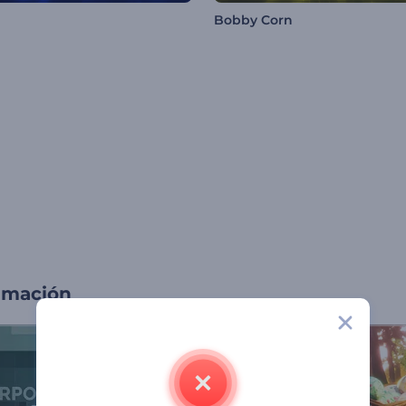
Bobby Corn
imación