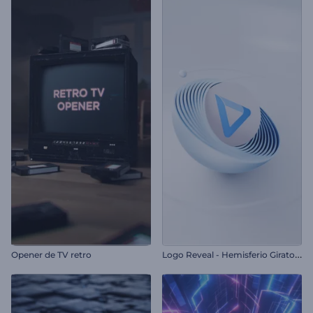
L
ogo Reveal - Hemisferio Giratorio
Opener de TV retro