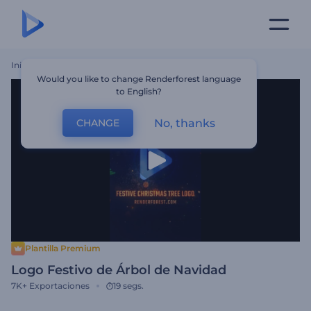
Inicio
Plantillas
Logo Festivo De Árbol De Navidad
Would you like to change Renderforest language
to English?
No, thanks
CHANGE
Plantilla Premium
Logo Festivo de Árbol de Navidad
7K+
Exportaciones
19 segs.