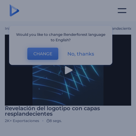
Inicio
Plantillas
Revelación Del Logotipo Con Capas Resplandecientes
Would you like to change Renderforest language
to English?
No, thanks
CHANGE
Revelación del logotipo con capas
resplandecientes
2K+
Exportaciones
8 segs.