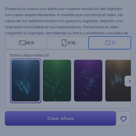
Presenta tu marca con estilo con nuestra revelación del logotipo
con capas resplandecientes. A medida que comienza el video, las
capas de luz radiante revelan con gracia tu logotipo, dejando una
impresión inolvidable en los espectadores. Personaliza el video
cargando tu logotipo, escribiendo tu lema y añadiendo una pista de
música de fondo o una voz en off. Perfecto para empresas,
16:9
9:16
1:1
proyectos creativos y personas que buscan crear un impacto visual
llamativo, dejando una marca en la mente de su audiencia. ¡Crea
Estilos disponibles
(5)
ahora y deja que tu marca se robe el espectáculo!
Crear Ahora