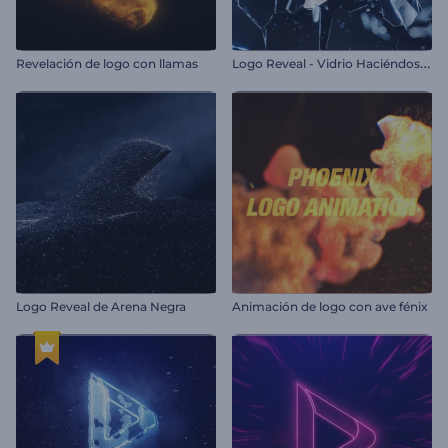
L
ogo Reveal - Vidrio Haciéndose Añicos
Revelación de logo con llamas
Logo Reveal de Arena Negra
Animación de logo con ave fénix