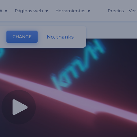
A
Páginas web
Herramientas
Precios
Ver
cidad
No, thanks
CHANGE