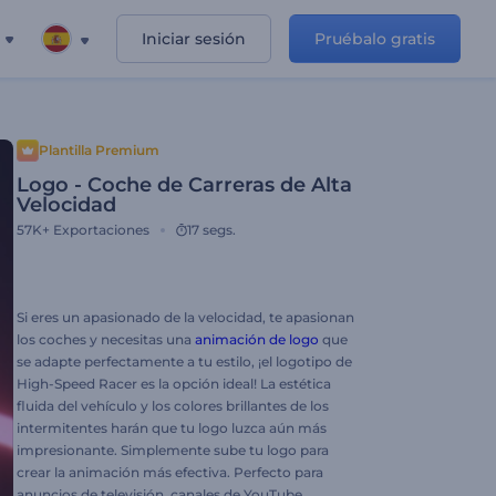
Iniciar sesión
Pruébalo gratis
Plantilla Premium
Logo - Coche de Carreras de Alta
Velocidad
57K+
Exportaciones
17 segs.
Si eres un apasionado de la velocidad, te apasionan
los coches y necesitas una
animación de logo
que
se adapte perfectamente a tu estilo, ¡el logotipo de
High-Speed Racer es la opción ideal! La estética
fluida del vehículo y los colores brillantes de los
intermitentes harán que tu logo luzca aún más
impresionante. Simplemente sube tu logo para
crear la animación más efectiva. Perfecto para
anuncios de televisión, canales de YouTube,