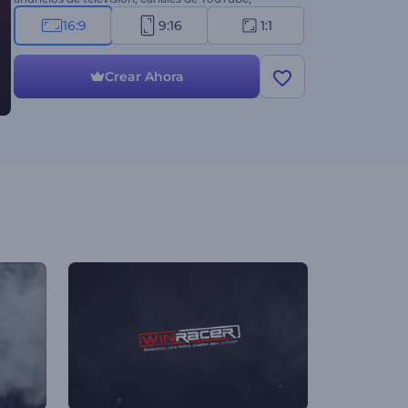
presentaciones y mucho más. ¡Prueba esta nueva
16:9
9:16
1:1
plantilla ahora mismo! 3...2...1...¡Ya!
Crear Ahora