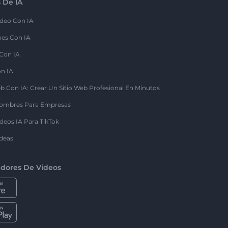
 De IA
deo Con IA
nes Con IA
 Con IA
on IA
b Con IA: Crear Un Sitio Web Profesional En Minutos
ombres Para Empresas
deos IA Para TikTok
deas
dores De Videos