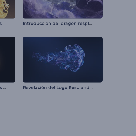
Introducción del dragón resplandeciente
s
Intro con espiral de partículas brillantes
Revelación del Logo Resplandor Absoluto