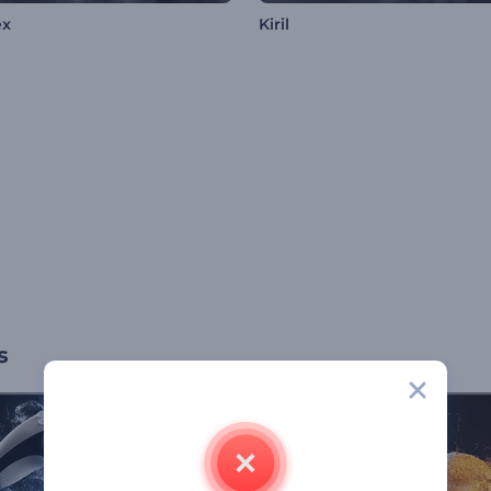
ex
Kiril
s