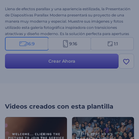
Llena de efectos parallax y una apariencia estilizada, la Presentación
de Diapositivas Parallax Moderna presentará su proyecto de una
manera muy moderna y especial. Muestre sus imágenes y fotos
utilizado esta galería fotográfica inspiradora con transiciones
atractivas y diseño moderno. Es la solución perfecta para aperturas
de eventos especiales o corporativos, promociones minimalistas,
16:9
9:16
1:1
presentaciones profesionales o personales, video portfolios y
muchos otros proyectos que requieran del efecto parallax. Para
personalizarla y convertirla en suya, simplemente suba las
Crear Ahora
imágenes, edite el texto, añada música y obtenga un video en
minutos. ¡Pruébela ya!
Videos creados con esta plantilla