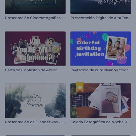
P
resentación Cinematográfica de Fotos
P
resentación Digital de Alta Tecnología
I
nvitación de cumpleaños colorida
Carta de Confesión de Amor
P
resentación de Diapositivas - Gota de Tinta
G
alería Fotográfica de Noche Romántica