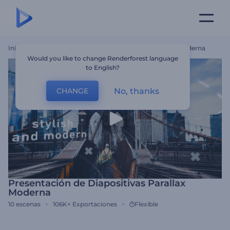
Inicio
Plantillas
Presentación De Diapositivas Parallax Moderna
Would you like to change Renderforest language
to English?
No, thanks
CHANGE
Presentación de Diapositivas Parallax
Moderna
10
escenas
106K+
Exportaciones
Flexible