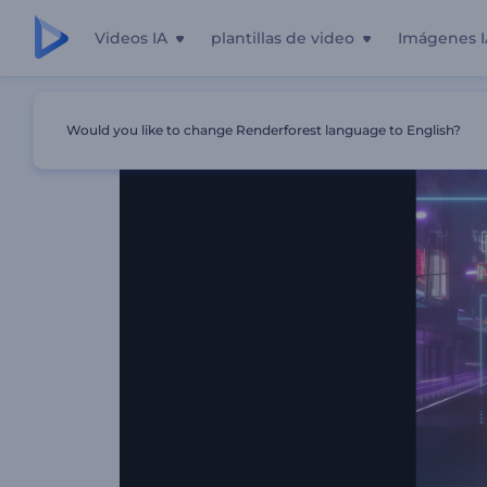
Videos IA
plantillas de video
Imágenes I
Inicio
Plantillas
Visualizador De Música Retrofuturista
Would you like to change Renderforest language to English?