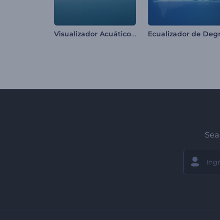
Visualizador Acuático de Música
Sea 