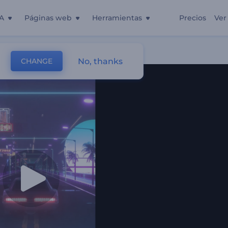
A
Páginas web
Herramientas
Precios
Ver
No, thanks
CHANGE