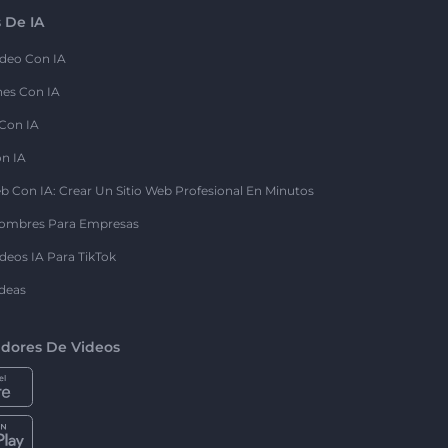
 De IA
deo Con IA
nes Con IA
 Con IA
on IA
b Con IA: Crear Un Sitio Web Profesional En Minutos
ombres Para Empresas
deos IA Para TikTok
deas
dores De Videos