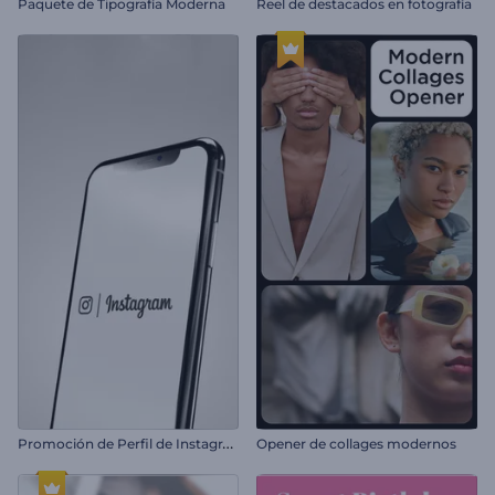
Paquete de Tipografía Moderna
Reel de destacados en fotografía
P
romoción de Perfil de Instagram
Opener de collages modernos