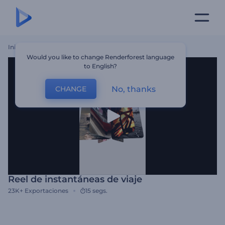
Inicio
Plantillas
Reel De Instantáneas De Viaje
Would you like to change Renderforest language
to English?
No, thanks
CHANGE
Reel de instantáneas de viaje
23K+
Exportaciones
15 segs.