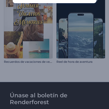
R
ecuerdos de vacaciones de verano
Reel de hora de aventura
Únase al boletín de
Renderforest