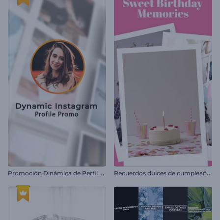
P
romoción Dinámica de Perfil de Instagram
R
ecuerdos dulces de cumpleaños