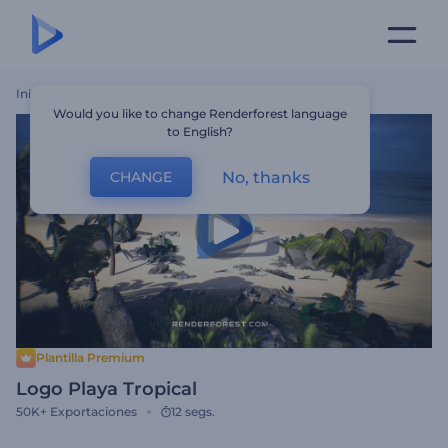
Inicio
Plantillas
Logo Playa Tropical
Would you like to change Renderforest language
to English?
No, thanks
CHANGE
Plantilla Premium
Logo Playa Tropical
50K+
Exportaciones
12 segs.