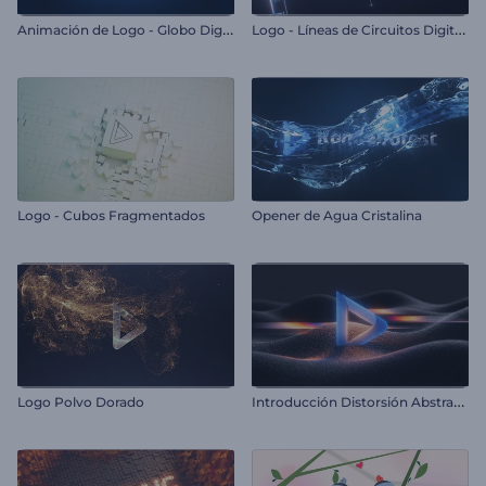
A
nimación de Logo - Globo Digital
L
ogo - Líneas de Circuitos Digitales
Logo - Cubos Fragmentados
Opener de Agua Cristalina
I
ntroducción Distorsión Abstracta
Logo Polvo Dorado